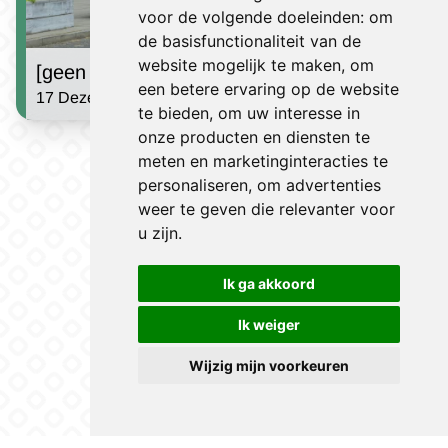
voor de volgende doeleinden:
om
de basisfunctionaliteit van de
website mogelijk te maken
,
om
[geen titel]
een betere ervaring op de website
17 Dezember 2024 | Jules Houben
te bieden
,
om uw interesse in
onze producten en diensten te
Sehe Nachrichten
meten en marketinginteracties te
personaliseren
,
om advertenties
weer te geven die relevanter voor
u zijn
.
Ik ga akkoord
Ik weiger
Wijzig mijn voorkeuren