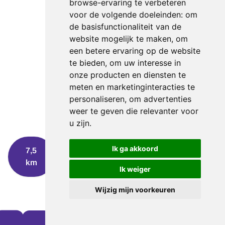
browse-ervaring te verbeteren
voor de volgende doeleinden:
om
de basisfunctionaliteit van de
website mogelijk te maken
,
om
een betere ervaring op de website
te bieden
,
om uw interesse in
onze producten en diensten te
meten en marketinginteracties te
personaliseren
,
om advertenties
weer te geven die relevanter voor
u zijn
.
Ik ga akkoord
7,5
16
25
40
km
km
km
km
Ik weiger
Wijzig mijn voorkeuren