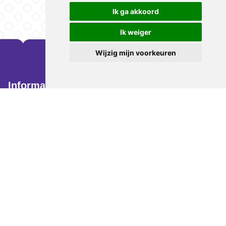
Ik ga akkoord
Ik weiger
Wijzig mijn voorkeuren
Informatie
Volg ons op:
Algemene voorwaarden
Reglement
Privacy
Organisatie
Update cookies
De Berden Wandeltocht in
Routes
Venlo, Limburg wordt
7,5 kilometer
georganiseerd door
16 kilometer
Scopias Atletiek,
een
25 kilometer
atletiekvereniging uit
40 kilometer
Venlo.