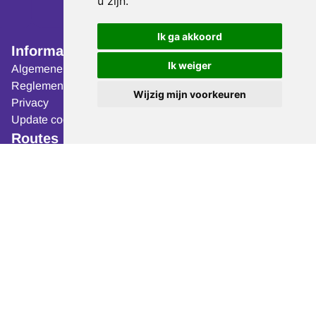
u zijn
.
Ik ga akkoord
Informatie
Volg ons op:
Ik weiger
Algemene voorwaarden
Reglement
Wijzig mijn voorkeuren
Privacy
Organisatie
Update cookies
De Berden Wandeltocht in
Routes
Venlo, Limburg wordt
7,5 kilometer
georganiseerd door
16 kilometer
Scopias Atletiek,
een
25 kilometer
atletiekvereniging uit
40 kilometer
Venlo.
Algemene zaken
Inschrijven