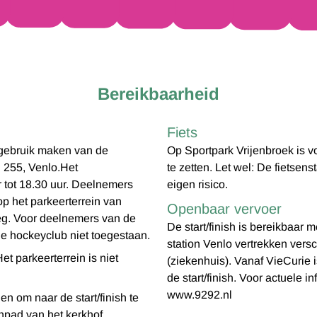
Bereikbaarheid
Fiets
 gebruik maken van de
Op Sportpark Vrijenbroek is 
255, Venlo. Het
te zetten. Let wel: De fietsens
r tot 18.30 uur. Deelnemers
eigen risico.
p het parkeerterrein van
Openbaar vervoer
eg. Voor deelnemers van de
De start/finish is bereikbaar 
 de hockeyclub niet toegestaan.
station Venlo vertrekken versc
et parkeerterrein is niet
(ziekenhuis). Vanaf VieCurie 
de start/finish. Voor actuele i
www.9292.nl
en om naar de start/finish te
npad van het kerkhof.