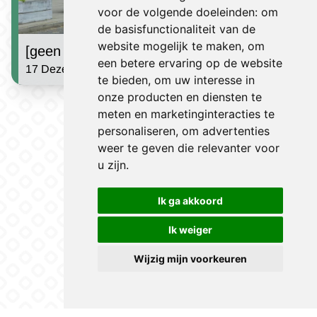
voor de volgende doeleinden:
om
de basisfunctionaliteit van de
website mogelijk te maken
,
om
[geen titel]
een betere ervaring op de website
17 Dezember 2024 | Jules Houben
te bieden
,
om uw interesse in
onze producten en diensten te
Sehe Nachrichten
meten en marketinginteracties te
personaliseren
,
om advertenties
weer te geven die relevanter voor
u zijn
.
Ik ga akkoord
Ik weiger
Wijzig mijn voorkeuren